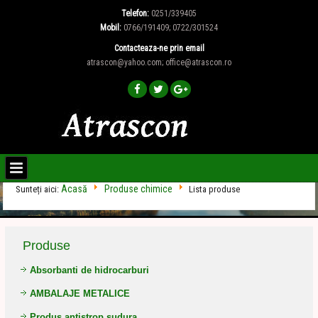
Telefon:
0251/339405
Mobil:
0766/191409; 0722/301524
Contacteaza-ne prin email
atrascon@yahoo.com; office@atrascon.ro
Acasă
Produse chimice
Sunteți aici:
Lista produse
Produse
Absorbanti de hidrocarburi
AMBALAJE METALICE
Produs antistrop sudura