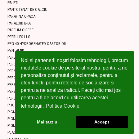
PALETI
PANTOTENAT DE CALCIU
PARAFINA OPACA
PARALOID B-66
PARFUM CIRESE
PEERLLES LLG
PEG 40 HYDROGENATED CASTOR OIL
PENTAMID
PERBORAT DE SODIU
Noi și partenerii noștri folosim tehnologii, precum
PERCLORETILENA
modulele cookie de pe site-ul nostru, pentru a ne
PERMANGANAT DE POTASIU
personaliza conținutul și reclamele, pentru a
PEROXID DE BARIU
oferi funcții pentru rețelele de socializare și
PERSULFAT DE AMONIU
pentru a ne analiza traficul. Faceți clic mai jos
PERSULFAT DE POTASIU
pentru a fi de acord cu utilizarea acestei
PERSULFAT DE SODIU
PHOSPHATHERM
tehnologii.
Politica Cookie
PIGMENT VERDE
PIGMENTI ORGANICI
Mai tarziu
Accept
PIGMENTI TIP GALBEN DE CROM
PLACI CYREL