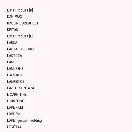
Lista Produse [K]
KAHLWAX
KAOLIN DORKAFILL H
KELTAN
Lista Produse [L]
LABSA
LACTAT DE SODIU
LACTOZA
LANOR
LANUFENE
L-ARGININE
LAUREX CS
LAVETE SONTARA
L-CARNITINE
L-CISTEINE
LDPE FILM
LDPE foil
LDPE injection molding
LECITINA