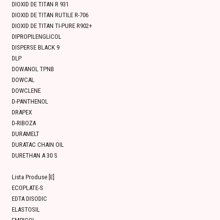
DIOXID DE TITAN R 931
DIOXID DE TITAN RUTILE R-706
DIOXID DE TITAN TI-PURE R902+
DIPROPILENGLICOL
DISPERSE BLACK 9
DLP
DOWANOL TPNB
DOWCAL
DOWCLENE
D-PANTHENOL
DRAPEX
D-RIBOZA
DURAMELT
DURATAC CHAIN OIL
DURETHAN A 30 S
Lista Produse [E]
ECOPLATE-S
EDTA DISODIC
ELASTOSIL