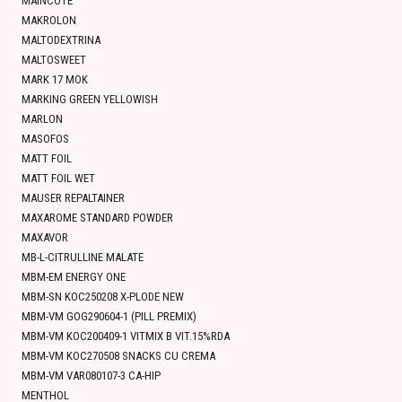
MAINCOTE
MAKROLON
MALTODEXTRINA
MALTOSWEET
MARK 17 MOK
MARKING GREEN YELLOWISH
MARLON
MASOFOS
MATT FOIL
MATT FOIL WET
MAUSER REPALTAINER
MAXAROME STANDARD POWDER
MAXAVOR
MB-L-CITRULLINE MALATE
MBM-EM ENERGY ONE
MBM-SN KOC250208 X-PLODE NEW
MBM-VM GOG290604-1 (PILL PREMIX)
MBM-VM KOC200409-1 VITMIX B VIT.15%RDA
MBM-VM KOC270508 SNACKS CU CREMA
MBM-VM VAR080107-3 CA-HIP
MENTHOL