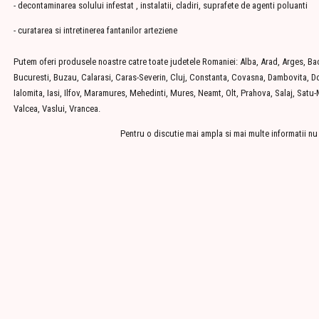
- decontaminarea solului infestat , instalatii, cladiri, suprafete de agenti poluanti
- curatarea si intretinerea fantanilor arteziene
Putem oferi produsele noastre catre toate judetele Romaniei: Alba, Arad, Arges, Baca
Bucuresti, Buzau, Calarasi, Caras-Severin, Cluj, Constanta, Covasna, Dambovita, Dol
Ialomita, Iasi, Ilfov, Maramures, Mehedinti, Mures, Neamt, Olt, Prahova, Salaj, Satu
Valcea, Vaslui, Vrancea.
Pentru o discutie mai ampla si mai multe informatii nu