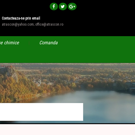
Contacteaza-ne prin email
atrascon@yahoo.com; office@atrascon.ro
e chimice
Comanda