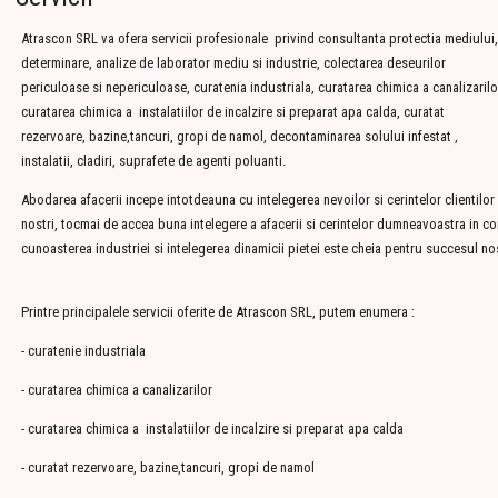
Atrascon SRL va ofera servicii profesionale privind consultanta protectia mediului,
determinare, analize de laborator mediu si industrie, colectarea deseurilor
periculoase si nepericuloase, curatenia industriala, curatarea chimica a canalizarilo
curatarea chimica a instalatiilor de incalzire si preparat apa calda, curatat
rezervoare, bazine,tancuri, gropi de namol, decontaminarea solului infestat ,
instalatii, cladiri, suprafete de agenti poluanti.
Abodarea afacerii incepe intotdeauna cu intelegerea nevoilor si cerintelor clientilor
nostri, tocmai de accea buna intelegere a afacerii si cerintelor dumneavoastra in co
cunoasterea industriei si intelegerea dinamicii pietei este cheia pentru succesul no
Printre principalele servicii oferite de Atrascon SRL, putem enumera :
- curatenie industriala
- curatarea chimica a canalizarilor
- curatarea chimica a instalatiilor de incalzire si preparat apa calda
- curatat rezervoare, bazine,tancuri, gropi de namol