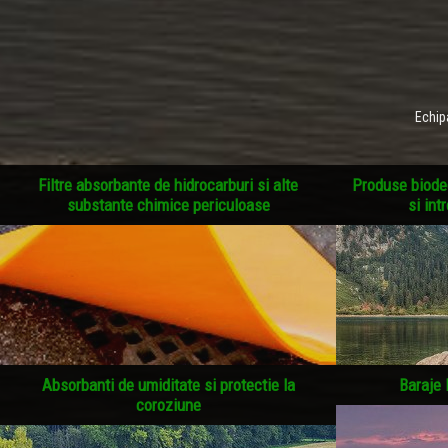
Echip
Filtre absorbante de hidrocarburi si alte
Produse biodeg
substante chimice periculoase
si int
Absorbanti de umiditate si protectie la
Baraje 
coroziune