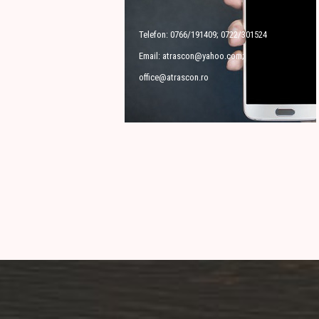
Telefon: 0766/191409; 0722/301524
Email: atrascon@yahoo.com;
office@atrascon.ro