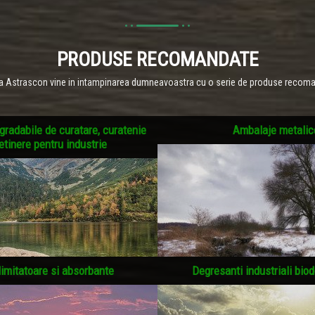
PRODUSE RECOMANDATE
a Astrascon vine in intampinarea dumneavoastra cu o serie de produse recom
radabile de curatare, curatenie
Ambalaje metalic
retinere pentru industrie
limitatoare si absorbante
Degresanti industriali biod