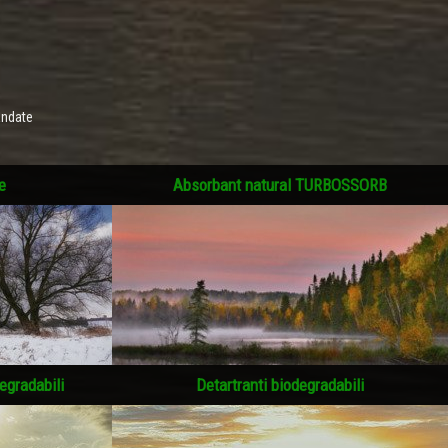
andate
e
Absorbant natural TURBOSSORB
egradabili
Detartranti biodegradabili