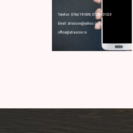
Telefon: 0766/191409; 0722/301524
Email: atrascon@yahoo.com;
office@atrascon.ro