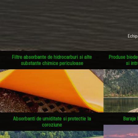
Echip
Filtre absorbante de hidrocarburi si alte
Produse biodeg
substante chimice periculoase
si int
Absorbanti de umiditate si protectie la
Baraje 
coroziune