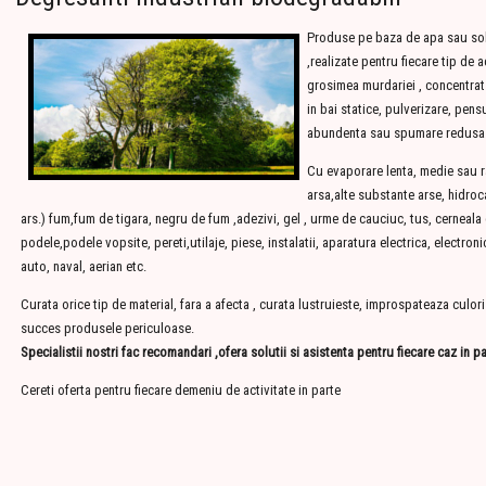
Produse pe baza de apa sau sol
,realizate pentru fiecare tip de a
grosimea murdariei , concentrat 
in bai statice, pulverizare, pen
abundenta sau spumare redusa
Cu evaporare lenta, medie sau r
arsa,alte substante arse, hidroca
ars.) fum,fum de tigara, negru de fum ,adezivi, gel , urme de cauciuc, tus, cerneala d
podele,podele vopsite, pereti,utilaje, piese, instalatii, aparatura electrica, electroni
auto, naval, aerian etc.
Curata orice tip de material, fara a afecta , curata lustruieste, improspateaza cul
succes produsele periculoase.
Specialistii nostri fac recomandari ,ofera solutii si asistenta pentru fiecare caz in pa
Cereti oferta pentru fiecare demeniu de activitate in parte