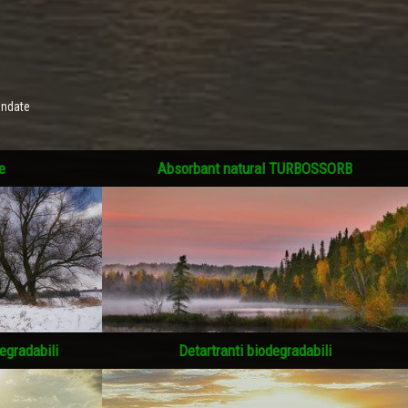
andate
e
Absorbant natural TURBOSSORB
egradabili
Detartranti biodegradabili