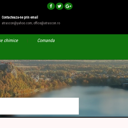
Contacteaza-ne prin email
atrascon@yahoo.com; office@atrascon.ro
e chimice
Comanda