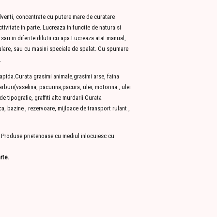
venti, concentrate cu putere mare de curatare
ctivitate in parte. Lucreaza in functie de natura si
sau in diferite dilutii cu apa.Lucreaza atat manual,
sulare, sau cu masini speciale de spalat. Cu spumare
.
apida.Curata grasimi animale,grasimi arse, faina
rburi(vaselina, pacurina,pacura, ulei, motorina , ulei
e tipografie, graffiti alte murdarii Curata
ca, bazine , rezervoare, mijloace de transport rulant ,
ori Produse prietenoase cu mediul inlocuiesc cu
rte.