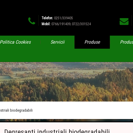
Telefon:
0251/339405
Mobil:
0766/191409; 0722/301524
Politica Cookies
Servicii
Produse
Produs
striali biodegradabili
Degresanti industriali biodegradabili