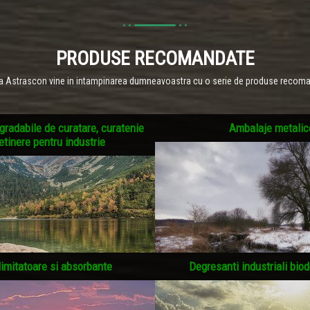
PRODUSE RECOMANDATE
a Astrascon vine in intampinarea dumneavoastra cu o serie de produse recom
radabile de curatare, curatenie
Ambalaje metalic
retinere pentru industrie
limitatoare si absorbante
Degresanti industriali biod