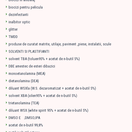
biocizi pentru pelicula
dezinfectanti
inalbitor optic
glitter
TMDD
produse de curatat matrite, utilaje, paviment ,piese, instalatii, scule
SOLVENTI SI PLASTIFIANTI
solvent TBA (toluen95% + acetat de n-butil 5%)
DBE amestec de esteri dibazici
monoetanolamina (MEA)
dietanolamina (DEA)
diluant WSXla (W.S. dezaromatizat + acetat de n-butil 5%)
solvent XBA (xilen95% + acetat de n-butil 5%)
trietanolamina (TEA)
diluant WSX (white spirit 95% + acetat de n-butil 5%)
DMSO E ;DMSO;IPA
acetat de n-butil 99,8%