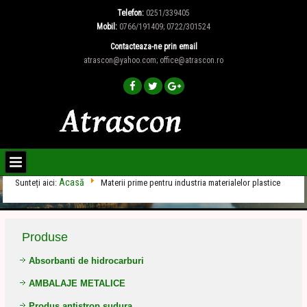
Telefon:
0251/339405
Mobil:
0766/191409; 0722/301524
Contacteaza-ne prin email
atrascon@yahoo.com; office@atrascon.ro
Acasă
Sunteți aici:
Materii prime pentru industria materialelor plastice
Produse
Absorbanti de hidrocarburi
AMBALAJE METALICE
Produs antistrop sudura