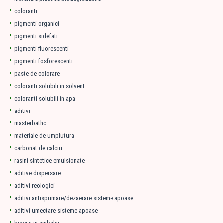
coloranti
pigmenti organici
pigmenti sidefati
pigmenti fluorescenti
pigmenti fosforescenti
paste de colorare
coloranti solubili in solvent
coloranti solubili in apa
aditivi
masterbathc
materiale de umplutura
carbonat de calciu
rasini sintetice emulsionate
aditive dispersare
aditivi reologici
aditivi antispumare/dezaerare sisteme apoase
aditivi umectare sisteme apoase
biocizi in ambalaj