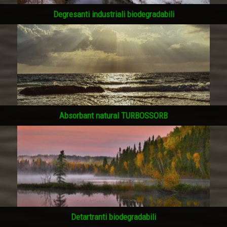
Degresanti industriali biodegradabili
Absorbant natural TURBOSSORB
Detartranti biodegradabili