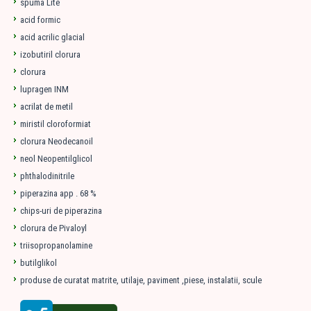
spuma Lite
acid formic
acid acrilic glacial
izobutiril clorura
clorura
lupragen INM
acrilat de metil
miristil cloroformiat
clorura Neodecanoil
neol Neopentilglicol
phthalodinitrile
piperazina app . 68 %
chips-uri de piperazina
clorura de Pivaloyl
triisopropanolamine
butilglikol
produse de curatat matrite, utilaje, paviment ,piese, instalatii, scule