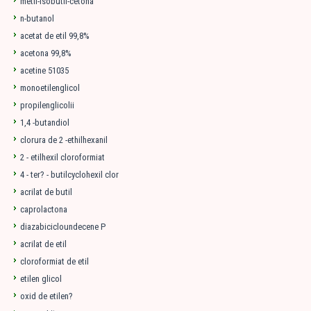
metil-isobutil-cetona
n-butanol
acetat de etil 99,8%
acetona 99,8%
acetine 51035
monoetilenglicol
propilenglicolii
1,4 -butandiol
clorura de 2 -ethilhexanil
2 - etilhexil cloroformiat
4 - ter? - butilcyclohexil clor
acrilat de butil
caprolactona
diazabicicloundecene P
acrilat de etil
cloroformiat de etil
etilen glicol
oxid de etilen?