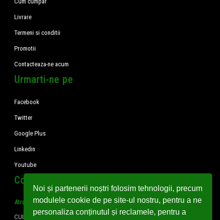
Cum cumpar
Livrare
Termeni si conditii
Promotii
Contacteaza-ne acum
Urmarti-ne pe
Facebook
Twitter
Google Plus
Linkedin
Youtube
Contact rapid
Noi și partenerii noștri folosim tehnologii, precum
modulele cookie de pe site-ul nostru, pentru a ne
Atrascon SRL
personaliza conținutul și reclamele, pentru a
CUI: RO2286201; Reg. Com. J16/814/1992