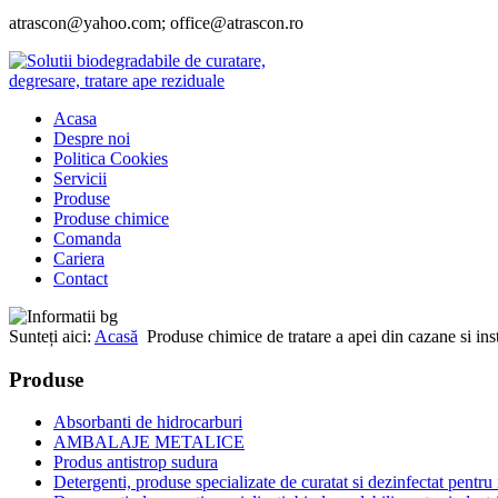
atrascon@yahoo.com; office@atrascon.ro
Acasa
Despre noi
Politica Cookies
Servicii
Produse
Produse chimice
Comanda
Cariera
Contact
Sunteți aici:
Acasă
Produse chimice de tratare a apei din cazane si inst
Produse
Absorbanti de hidrocarburi
AMBALAJE METALICE
Produs antistrop sudura
Detergenti, produse specializate de curatat si dezinfectat pentru 