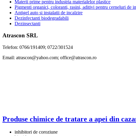
Materii prime pentru industria materialelor plastice
Pigmenti organici, coloranti, rasini, aditivi pentru cerneluri de 
Antigel auto si instalatii de incalzire
Dezinfectanti biodegradabili
Dezinsectanti
Atrascon SRL
Telefon: 0766/191409; 0722/301524
Email: atrascon@yahoo.com; office@atrascon.ro
Produse chimice de tratare a apei din cazan
inhibitori de coroziune