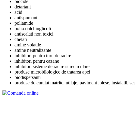
biocide
detartant
acid
antispumanti
poliamide
polioxialchinglicoli
antiscalati non toxici
chelati
amine volatile
amine neutralizante
inhibitori pentru turn de racire
inhibitori pentru cazane
inhibitori sisteme de racire si recirculare
produse microbilologice de tratarea apei
biodispersanti
produse de curatat matrite, utilaje, paviment ,piese, instalatii, sc