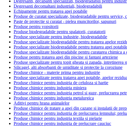
Degresanti, decapanti specializati, biodegradabili pentru industr
Degresanti decomaltani industriali, biodegradabili
Echipamente pentru tratarea apei potabile
Produse de curatat specializate, biodegradabile pentru service, co
Paste de protectie si curatat - pielea muncitorilor, sapunuri
Produse pentru vopsitorii
Produse biodegradabile pentru spalatorii, curatatorii
Produse specializate pentru industrie, biodegradabile
Produse specializate biodegradabile pentru tratarea apelor rezid
Produse specializate biodegradabile pentru tratarea apei potabil
Produse specializate biodegradabile pentru curatarea chimica a c
Produse pentru tratarea apei din piscine si fantani arteziene
Produse specializate pentru topit gheata si zapada, intretinerea s
Silicagel, alti absorbanti de umiditate si protectie la coroziune
Produse chimice - materie prima pentru industrie
Produse specializate pentru tratarea apei potabile, apelor rezidu
Produse chimice pentru industria de celuloza si hartie
Produse chimice pentru industria miniera
Produse chimice pentru industria petrol si gaze, prelucrarea petr
Produse chimice pentru industria metalurgica
Aditivi pentru hrana animalelor
Produse chimice de tratare a apei din cazane si instalatii de prep
Produse chimice pentru industria de prelucrarea lemnului; prelu
Produse chimice pentru industria textila si pielarie
Produse chimice pentru industria de prelucrare cauciuc