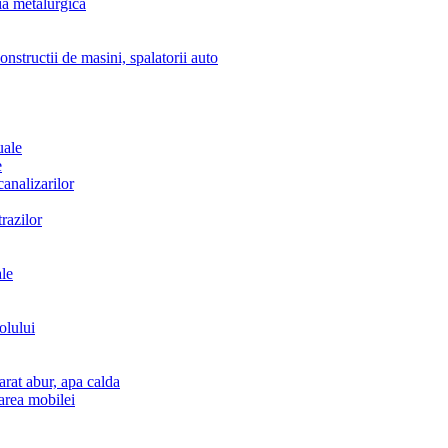
ia metalurgica
nstructii de masini, spalatorii auto
uale
e
analizarilor
trazilor
ale
olului
arat abur, apa calda
area mobilei