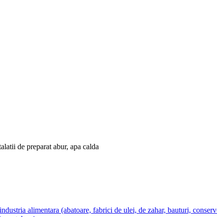
alatii de preparat abur, apa calda
industria alimentara (abatoare, fabrici de ulei, de zahar, bauturi, conserv