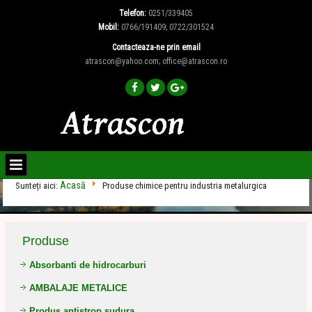
Telefon:
0251/339405
Mobil:
0766/191409; 0722/301524
Contacteaza-ne prin email
atrascon@yahoo.com; office@atrascon.ro
Acasă
Sunteți aici:
Produse chimice pentru industria metalurgica
Produse
Absorbanti de hidrocarburi
AMBALAJE METALICE
Produs antistrop sudura