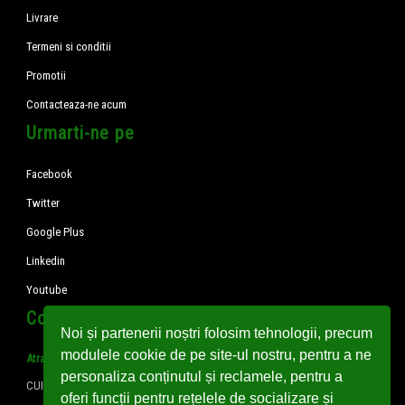
Livrare
Termeni si conditii
Promotii
Contacteaza-ne acum
Urmarti-ne pe
Facebook
Twitter
Google Plus
Linkedin
Youtube
Contact rapid
Noi și partenerii noștri folosim tehnologii, precum
modulele cookie de pe site-ul nostru, pentru a ne
Atrascon SRL
personaliza conținutul și reclamele, pentru a
CUI: RO2286201; Reg. Com. J16/814/1992
oferi funcții pentru rețelele de socializare și