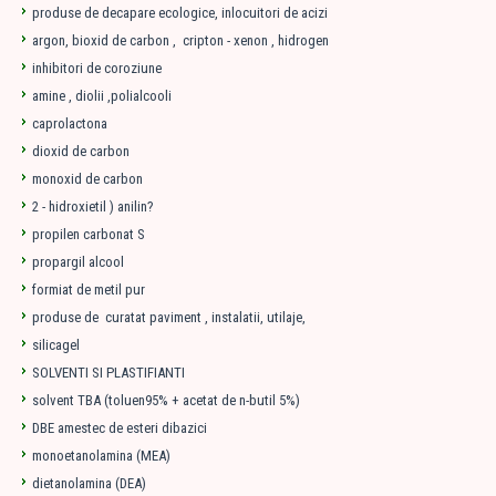
produse de decapare ecologice, inlocuitori de acizi
argon, bioxid de carbon , cripton - xenon , hidrogen
inhibitori de coroziune
amine , diolii ,polialcooli
caprolactona
dioxid de carbon
monoxid de carbon
2 - hidroxietil ) anilin?
propilen carbonat S
propargil alcool
formiat de metil pur
produse de curatat paviment , instalatii, utilaje,
silicagel
SOLVENTI SI PLASTIFIANTI
solvent TBA (toluen95% + acetat de n-butil 5%)
DBE amestec de esteri dibazici
monoetanolamina (MEA)
dietanolamina (DEA)