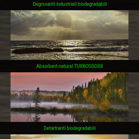
Degresanti industriali biodegradabili
Absorbant natural TURBOSSORB
Detartranti biodegradabili