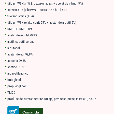
diluant WSXla (W.S. dezaromatizat + acetat de n-butil 5%)
solvent XBA (xilen95% + acetat de n-butil 5%)
trietanolamina (TEA)
diluant WSX (white spirit 95% + acetat de n-butil 5%)
DMSO E ;DMSO;IPA
acetat de n-butil 99,8%
metil-isobutil-cetona
n-butanol
acetat de etil 99,8%
acetona 99,8%
acetine 51035
monoetilenglicol
butilglikol
propilenglicolii
TMDD
produse de curatat matrite, utilaje, paviment ,piese, instalatii, scule