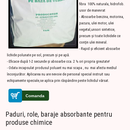
fibra 100% naturala, hidrofob.
usor de manevrat
- Absoarbe benzina, motorina,
pacura, ulei motor, ulei
vegetal,unsori sintetice,
precum şi toate lichidele ce
conţin ulei mineral.
- Rapid şi eficient absoarbe
lichide polunate pe sol, precum şi pe apă.
- Eficace după 1-2 secunde şi absoarbe cca. 2 ½ ori propria greutate!
- Odata incapsulat produsul poluant nu mai scapa , nu mai afecta mediul
înconjurător. Aplicarea nu are nevoie de personal special instruit sau
echipamente speciale,se aplica prin răspândire peste lichidul vărsat.
Paduri, role, baraje absorbante pentru
produse chimice