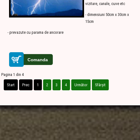
vizitare, canale, cuve etc
- dimensiuni 50cm x 30cm x
15cm
- prevazute cu parama de ancorare
Pagina 1 din 4
Start
Prec
1
2
3
4
Următor
Sfârșit