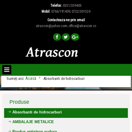
Telefon:
0251/339405
Mobil:
0766/191409; 0722/301524
Contacteaza-ne prin email
atrascon@yahoo.com; office@atrascon.ro
Acasă
Sunteți aici:
Absorbanti de hidrocarburi
Produse
Absorbanti de hidrocarburi
AMBALAJE METALICE
Produs antistrop sudura